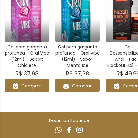
Gel para garganta
Gel para garganta
Gel
profunda - Oral Vibe
profunda - Oral Vibe
Dessensibiliz
(12ml) - Sabor:
(12ml) - Sabor:
Anal - Facil
Chiclete
Menta Ice
Blackout 4x1 -
R$ 37,98
R$ 37,98
R$ 49,9
Comprar
Comprar
Compr
Doce Lua Boutique